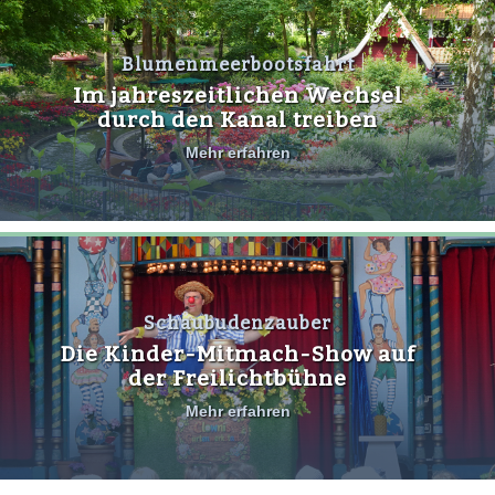
Blumenmeerbootsfahrt
Im jahreszeitlichen Wechsel
durch den Kanal treiben
Mehr erfahren
Schaubudenzauber
Die Kinder-Mitmach-Show auf
der Freilichtbühne
Mehr erfahren