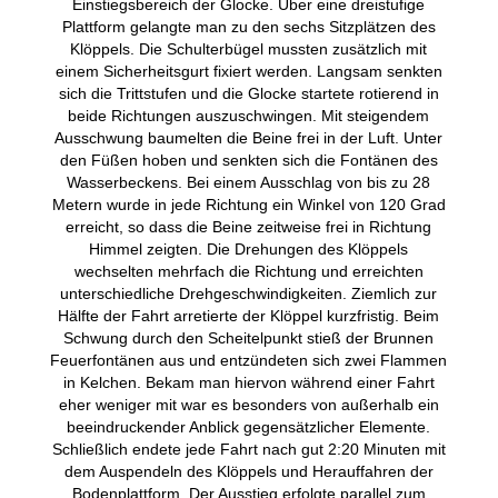
Einstiegsbereich der Glocke. Über eine dreistufige
Plattform gelangte man zu den sechs Sitzplätzen des
Klöppels. Die Schulterbügel mussten zusätzlich mit
einem Sicherheitsgurt fixiert werden. Langsam senkten
sich die Trittstufen und die Glocke startete rotierend in
beide Richtungen auszuschwingen. Mit steigendem
Ausschwung baumelten die Beine frei in der Luft. Unter
den Füßen hoben und senkten sich die Fontänen des
Wasserbeckens. Bei einem Ausschlag von bis zu 28
Metern wurde in jede Richtung ein Winkel von 120 Grad
erreicht, so dass die Beine zeitweise frei in Richtung
Himmel zeigten. Die Drehungen des Klöppels
wechselten mehrfach die Richtung und erreichten
unterschiedliche Drehgeschwindigkeiten. Ziemlich zur
Hälfte der Fahrt arretierte der Klöppel kurzfristig. Beim
Schwung durch den Scheitelpunkt stieß der Brunnen
Feuerfontänen aus und entzündeten sich zwei Flammen
in Kelchen. Bekam man hiervon während einer Fahrt
eher weniger mit war es besonders von außerhalb ein
beeindruckender Anblick gegensätzlicher Elemente.
Schließlich endete jede Fahrt nach gut 2:20 Minuten mit
dem Auspendeln des Klöppels und Herauffahren der
Bodenplattform. Der Ausstieg erfolgte parallel zum