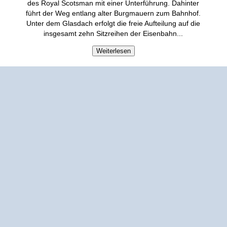
des Royal Scotsman mit einer Unterführung. Dahinter
führt der Weg entlang alter Burgmauern zum Bahnhof.
Unter dem Glasdach erfolgt die freie Aufteilung auf die
insgesamt zehn Sitzreihen der Eisenbahn.
..
Weiterlesen
Persönliche Meinung:
Als Royal Scotsman gefällt mir die Fahrt besser denn je. Das
lange Layout hat wirklich etwas zu bieten: rasant, wie
kurvenreich. Dieses wird besonders während der
Loopingdurchfahrt deutlich. Die Bahn macht richtig Spaß
und wurde mit einfachsten Mitteln toll in das Bezaubernde
Britannien integriert. Aufgrund des 1-Zug-Betriebs steigt die
Wartezeit leider schnell an. Mir fehlt etwas der bodennahe
Wassereffekt, dafür dampft nun die Lok. Noch neues
Entertainment in den Gebäudeturm und ich bin zufrieden.