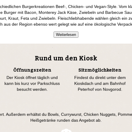
chiedlichen Burgerkreationen Beef-, Chicken- und Vegan-Style. Vom 
ue Burger mit Bacon, Monterey Jack Käse, Zwiebeln und Barbecue Sauc
rt, Kraut, Feta und Zwiebeln. Fleischliebhabende wählen gleich ein zw
ch aus der Region ebenso wert gelegt wie auf eine ökologische Verpac
Weiterlesen
Rund um den Kiosk
Öffnungszeiten
Sitzmöglichkeiten
Der Kiosk öffnet täglich und
Findest du direkt unter dem
kann bis kurz vor Parkschluss
Kioskdach und am Bahnhof
besucht werden.
Peterhof von Novgorod.
ert. Außerdem erhältst du Bowls, Currywurst, Chicken Nuggets, Pommes 
Heißgetränke runden das Angebot ab.